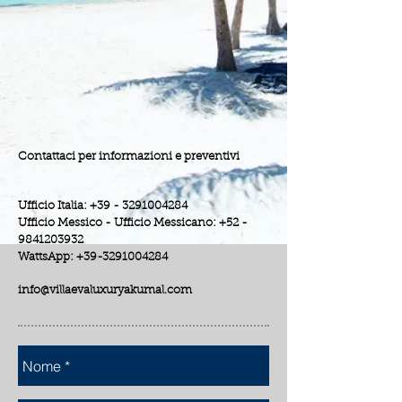
Contattaci per informazioni e preventivi
Ufficio Italia:
+39 - 3291004284
Ufficio Messico - Ufficio Messicano:
+52 -
9841203932
WattsApp:
+39-3291004284
info@villaevaluxuryakumal.com